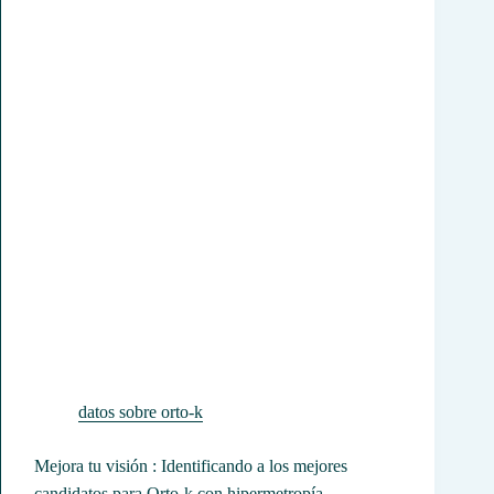
datos sobre orto-k
Mejora tu visión : Identificando a los mejores
candidatos para Orto-k con hipermetropía