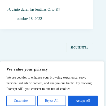
¿Cuánto duran las lentillas Orto-K?
octubre 18, 2022
SIGUIENTE
We value your privacy
¿Soy apto para ver bien sin depender de gafas o
We use cookies to enhance your browsing experience, serve
lentillas?
personalised ads or content, and analyse our traffic. By clicking
Copyright © 2026 Centros Orto-K Madrid - Todos los
"Accept All", you consent to our use of cookies.
derechos estan reservados.
Customise
Reject All
Accept All