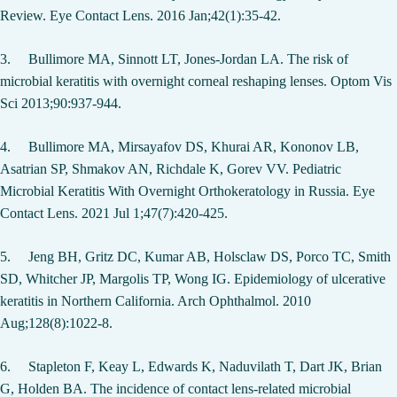
Review. Eye Contact Lens. 2016 Jan;42(1):35-42
.
3.
Bullimore MA, Sinnott LT, Jones-Jordan LA. The risk of
microbial keratitis with overnight corneal reshaping lenses. Optom Vis
Sci 2013;90:937-944.
4.
Bullimore MA, Mirsayafov DS, Khurai AR, Kononov LB,
Asatrian SP, Shmakov AN, Richdale K, Gorev VV. Pediatric
Microbial Keratitis With Overnight Orthokeratology in Russia. Eye
Contact Lens. 2021 Jul 1;47(7):420-425
.
5.
Jeng BH, Gritz DC, Kumar AB, Holsclaw DS, Porco TC, Smith
SD, Whitcher JP, Margolis TP, Wong IG. Epidemiology of ulcerative
keratitis in Northern California. Arch Ophthalmol. 2010
Aug;128(8):1022-8.
6.
Stapleton F, Keay L, Edwards K, Naduvilath T, Dart JK, Brian
G, Holden BA. The incidence of contact lens-related microbial