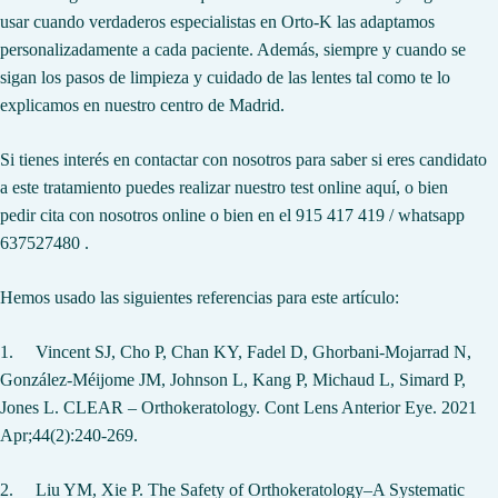
usar cuando verdaderos especialistas en Orto-K las adaptamos
personalizadamente a cada paciente. Además, siempre y cuando se
sigan los pasos de limpieza y cuidado de las lentes tal como te lo
explicamos en nuestro centro de Madrid.
Si tienes interés en contactar con nosotros para saber si eres candidato
a este tratamiento puedes realizar
nuestro test online aquí
, o bien
pedir
cita con nosotros onl
in
e
o bien en el 915 417 419 / whatsapp
637527480 .
Hemos usado las siguientes referencias para este artículo:
1.
Vincent SJ, Cho P, Chan KY, Fadel D, Ghorbani-Mojarrad N,
González-Méijome JM, Johnson L, Kang P, Michaud L, Simard P,
Jones L. CLEAR – Orthokeratology. Cont Lens Anterior Eye. 2021
Apr;44(2):240-269.
2.
Liu YM, Xie P. The Safety of Orthokeratology–A Systematic