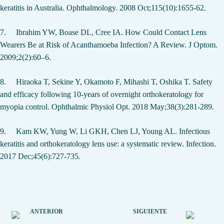
keratitis in Australia. Ophthalmology. 2008 Oct;115(10):1655-62
.
7.
Ibrahim YW, Boase DL, Cree IA. How Could Contact Lens
Wearers Be at Risk of Acanthamoeba Infection? A Review. J Optom.
2009;2(2):60–6
.
8.
Hiraoka T, Sekine Y, Okamoto F, Mihashi T, Oshika T. Safety
and efficacy following 10-years of overnight orthokeratology for
myopia control. Ophthalmic Physiol Opt. 2018 May;38(3):281-289
.
9.
Kam KW, Yung W, Li GKH, Chen LJ, Young AL. Infectious
keratitis and orthokeratology lens use: a systematic review. Infection.
2017 Dec;45(6):727-735
.
ANTERIOR
SIGUIENTE